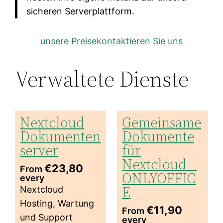
sicheren Serverplattform.
unsere Preise
kontaktieren Sie uns
Verwaltete Dienste
Nextcloud
Gemeinsame
Dokumenten
Dokumente
server
für
Nextcloud –
€
23,80
From
ONLYOFFIC
every
E
Nextcloud
Hosting, Wartung
€
11,90
From
und Support
every