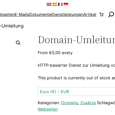
bseiten
E-Mails
Dokumente
Dienstleistungen
Artikel
-Umleitung
Domain-Umleitu
From
€
0,00
every
HTTP-basierter Dienst zur Umleitung 
This product is currently out of stock a
Euro (€) – EUR
Kategorien:
Domains
,
Zusätze
Schlagwö
Webseiten