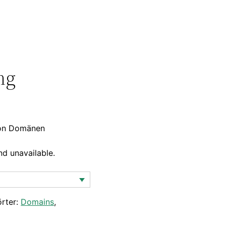
ng
von Domänen
nd unavailable.
rter:
Domains
,