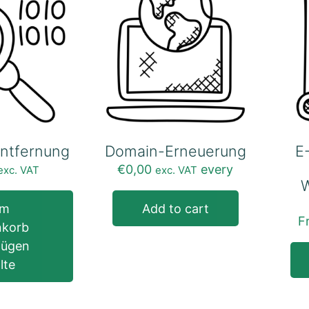
ntfernung
Domain-Erneuerung
E
€
0,00
every
exc. VAT
exc. VAT
um
Add to cart
F
nkorb
fügen
lte