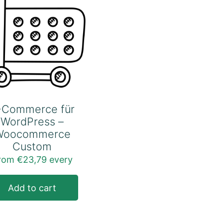
-Commerce für
WordPress –
Woocommerce
Custom
rom
€
23,79
every
Dieses
Produkt
Add to cart
weist
mehrere