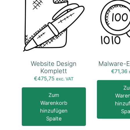
Website Design
Malware-E
Komplett
€
71,36
€
475,75
exc. VAT
Z
Zum
Ware
Warenkorb
hinzu
hinzufügen
Spa
Spalte