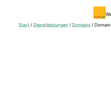
Zum
Inhalt
We
springen
Start
/
Dienstleistungen
/
Domains
/ Domain