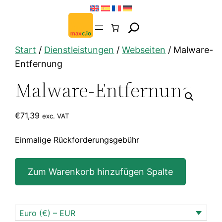
Zum
Inhalt
springen
Start
/
Dienstleistungen
/
Webseiten
/ Malware-
Entfernung
Malware-Entfernung
€
71,39
exc. VAT
Einmalige Rückforderungsgebühr
Malware-
Zum Warenkorb hinzufügen Spalte
Entfernung
Menge
Euro (€) – EUR