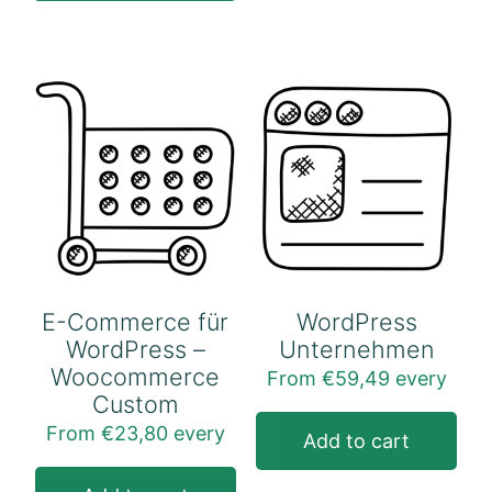
E-Commerce für
WordPress
WordPress –
Unternehmen
Woocommerce
From
€
59,49
every
Custom
Die
From
€
23,80
every
Pro
Add to cart
Dieses
wei